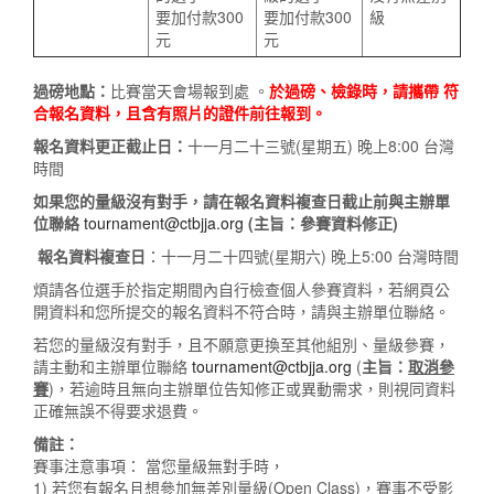
要加付款300
要加付款300
級
元
元
過磅地點：
比賽當天會場報到處 。
於過磅、檢錄時，請攜帶 符
合報名資料，且含有照片的證件前往報到。
報名資料更正截止日：
十一月二十三號(星期五) 晚上8:00 台灣
時間
如果您的量級沒有對手，請在報名資料複查日截止前與主辦單
位聯絡
tournament@ctbjja.org
(
主旨：參賽資料修正
)
報名資料複查日
：十一月二十四號(星期六) 晚上5:00 台灣時間
煩請各位選手於指定期間內自行檢查個人參賽資料，若網頁公
開資料和您所提交的報名資料不符合時，請與主辦單位聯絡。
若您的量級沒有對手，且不願意更換至其他組別、量級參賽，
請主動和主辦單位聯絡
tournament@ctbjja.org
(
主旨：
取消參
賽
)，若逾時且無向主辦單位告知修正或異動需求，則視同資料
正確無誤不得要求退費。
備註：
賽事注意事項： 當您量級無對手時，
1) 若您有報名且想參加無差別量級(Open Class)，賽事不受影