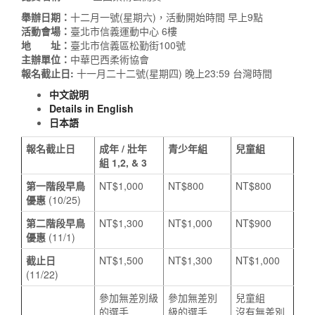
舉辦日期：
十二月一號(星期六)，活動開始時間 早上9點
活動會場：
臺北市信義運動中心 6樓
地 址：
臺北市信義區松勤街100號
主辦單位：
中華巴西柔術協會
報名截止日:
十一月二十二號(星期四) 晚上23:59 台灣時間
中文說明
Details in English
日本語
報名截止日
成年
/
壯年
青少年組
兒童
組
組
1,2, & 3
第一階段早鳥
NT$1,000
NT$800
NT$800
優惠
(10/25)
第二階段早鳥
NT$1,300
NT$1,000
NT$900
優惠
(11/1)
截止日
NT$1,500
NT$1,300
NT$1,000
(11/22)
參加無差別級
參加無差別
兒童組
的選手
級的選手
沒有無差別