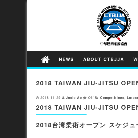
NEWS
ABOUT CTBJJA
W
2018 TAIWAN JIU-JITSU OP
2018-11-29
Josie Ao
Off
Competitions
,
Lates
2018 TAIWAN JIU-JITSU OP
2018台湾柔術オープン
スケジュ